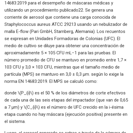
14683:2019 para el desempeño de máscaras médicas y
utilizando un procedimiento publicado22. Se genera una
corriente de aerosol que contiene una carga conocida de
Staphylococcus aureus ATCC 29213 usando un nebulizador de
malla E-flow (Pari GmbH, Starnberg, Alemania). Los recuentos
se expresan en Unidades Formadoras de Colonias (UFC). El
medio de cultivo se diluye para obtener una concentración de
aproximadamente 5 × 105 CFU mL−1 para las pruebas. El
número promedio de CFU se mantuvo en promedio entre 1,7 ×
103 CFU y 3,0 × 103 CFU, mientras que el tamaño medio de
partícula (MPS) se mantuvo en 3,0 ± 0,3 μm. según lo exige la
norma EN 14683:2019. El MPS se calculó como:
donde \(P_{i}\) es el 50 % de los diámetros de corte efectivos
de cada una de las seis etapas del impactador (que van de 0,65
a 7 µm) y \(C_{i}\) es el número de UFC crecido en la i-ésima
etapa cuando no hay máscara (ejecución positiva) presente en
el sistema.
Luego, el aerosol generado se extrae a través de la cámara de