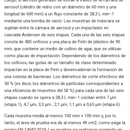
aerosol (cilindro de vidrio con un diámetro de 60 mm y una
longitud de 600 mm) a un flujo constante de 28,3 L min−1
mediante una bomba de vacío. Las muestras de máscara se
sujetan entre la cámara de aerosol y un impactador en
cascada Andersen de seis etapas. Cada una de las seis etapas
consta de 400 orificios y una placa de Petri de plástico de 90
mm, que contiene un medio de cultivo de agar, que se utilizan
como placas de impactación. Dependiendo de los diámetros de
los orificios, las gotas de un tamaño de clase determinado
impactan en la placa de Petri y desencadenan la formación de
una colonia de bacterias. Los diámetros de corte efectivos del
50 % (es decir, los diámetros de partículas correspondientes a
una eficiencia de muestreo del 50 %) para cada una de las seis
etapas cuando se opera a 28,3 L min−1 oscilan entre 7 μm
(etapa 1), 4,7 μm, 3,3 μm , 2,1 μm, 1,1 μm a 0,65 μm (etapa 6).
Cada muestra medía al menos 100 mm × 100 mm y, por lo
tanto, el área de prueba era de al menos 49 cm2, como exige la
norma EN 14683:2019. Las pruebas se realizaron poniendo en