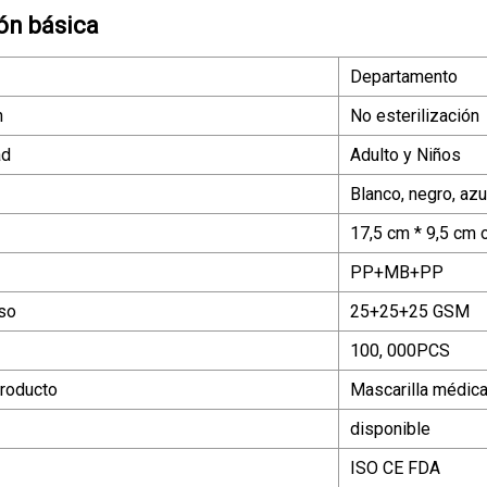
ón básica
Departamento
n
No esterilización
ad
Adulto y Niños
Blanco, negro, azu
17,5 cm * 9,5 cm o
PP+MB+PP
so
25+25+25 GSM
100, 000PCS
roducto
Mascarilla médica
disponible
ISO CE FDA