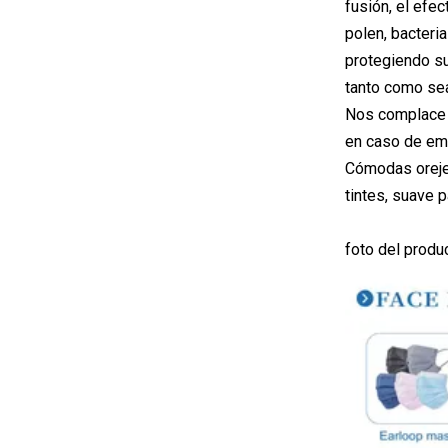
fusión, el efe
polen, bacteri
protegiendo su
tanto como se
Nos complace d
en caso de eme
Cómodas orejer
tintes, suave pa
foto del produ