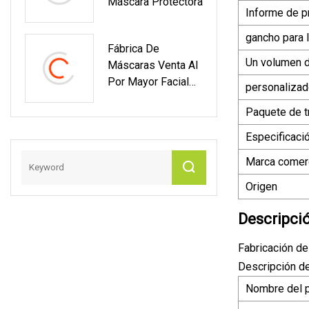
Máscara Protectora
Disponible De La
Informe de p
Fábrica
gancho para l
Fábrica De
Un volumen 
Máscaras Venta Al
Por Mayor Facial
personaliza
Desechable Niños
Paquete de t
De Moda Diseños
Impresos Polvo
Especificaci
Sublimado Moda
Marca comerc
Niños Mascarilla
Origen
Descripci
Fabricación de
Descripción d
Nombre del 