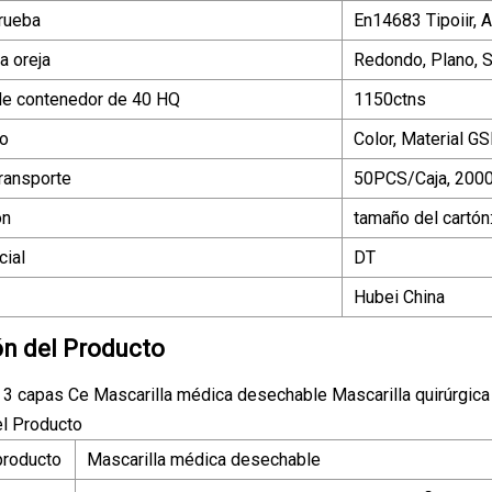
rueba
En14683 Tipoiir, 
a oreja
Redondo, Plano, 
de contenedor de 40 HQ
1150ctns
do
Color, Material G
ransporte
50PCS/Caja, 20
ón
tamaño del cartó
ial
DT
Hubei China
ón del Producto
 3 capas Ce Mascarilla médica desechable Mascarilla quirúrgica 
el Producto
producto
Mascarilla médica desechable