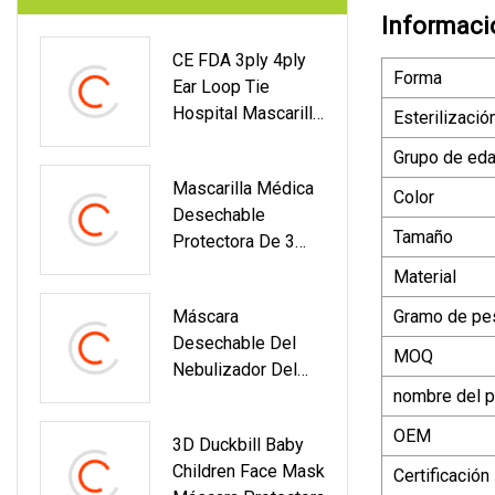
Informaci
CE FDA 3ply 4ply
Forma
Ear Loop Tie
Hospital Mascarilla
Esterilizació
Non Woven Type Iir
Grupo de ed
Proveedor Venta Al
Mascarilla Médica
Por Mayor Polvo
Color
Desechable
Azul Blanco Negro
Tamaño
Protectora De 3
Protector
Capas Mascarilla
Quirúrgico
Material
Quirúrgica Con
Desechable
Máscara
Gramo de pe
Lazo Para La Oreja
Mascarilla Médica
Desechable Del
MOQ
Nebulizador Del
Oxígeno Del CPR
nombre del p
Del CE FDA Del
OEM
3D Duckbill Baby
PVC Del Hospital
Children Face Mask
Quirúrgico Médico
Certificación