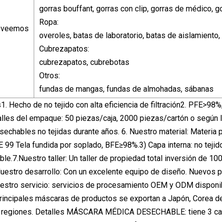
gorras bouffant, gorras con clip, gorras de médico, 
Ropa:
oveemos
overoles, batas de laboratorio, batas de aislamiento, 
Cubrezapatos:
cubrezapatos, cubrebotas
Otros:
fundas de mangas, fundas de almohadas, sábanas
s1. Hecho de no tejido con alta eficiencia de filtración2. PFE>9
alles del empaque: 50 piezas/caja, 2000 piezas/cartón o según la
sechables no tejidas durante años. 6. Nuestro material: Materia
E 99 Tela fundida por soplado, BFE≥98%.3) Capa interna: no teji
able.7.Nuestro taller: Un taller de propiedad total inversión de 10
 Nuestro desarrollo: Con un excelente equipo de diseño. Nuevos p
estro servicio: servicios de procesamiento OEM y ODM disponib
rincipales máscaras de productos se exportan a Japón, Corea del
 regiones. Detalles MÁSCARA MÉDICA DESECHABLE: tiene 3 capas, 