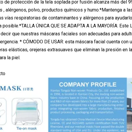
cto de protección de la tela soplada por fusión alcanza más del 
as , alérgenos, polvo, productos químicos y humo.*Mantenga a la
s vías respiratorias de contaminantes y alérgenos para ayudarl
a posible.*TALLA ÚNICA QUE SE ADAPTA A LA MAYORÍA: Este La 
ecir que nuestras máscaras faciales son adecuadas para adultos
rgencia. * CÓMODO DE USAR: esta máscara facial cuenta con un a
as elásticas, orejeras extrasuaves que eliminan la presión en las
ra la piel.
cto