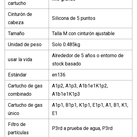
cartucho
Cinturón de
Silicona de 5 puntos
cabeza
Tamaño
Talla M con cinturón ajustable
Unidad de peso
Solo 0.485kg
Alrededor de 5 años o entorno de
usar la vida
stock basado
Estándar
en136
Cartucho de gas
A1p2, A1p3, A1b1e1K1p2,
combinado
A1b1e1K1p3
Cartucho de gas
A1p1, B1p1, K1p1, E1p1, A1, B1, K1,
único
E1
Filtro de
P3rd a prueba de agua, P3rd
partículas