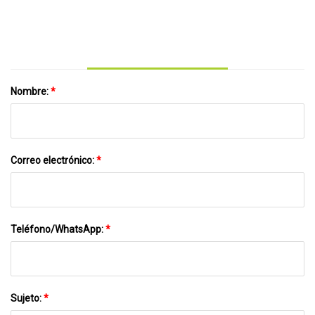
Mascarilla quirúrgica desechable de uso
hospitalario de 3 capas
Nombre:
*
Correo electrónico:
*
Teléfono/WhatsApp:
*
Sujeto:
*