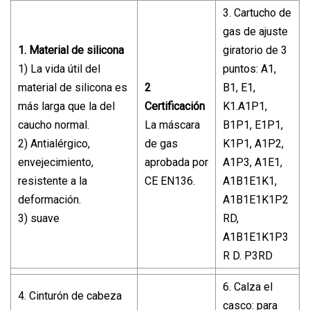
3. Cartucho de
gas de ajuste
1. Material de silicona
giratorio de 3
1) La vida útil del
puntos: A1,
material de silicona es
2
B1, E1,
más larga que la del
Certificación
K1.A1P1,
caucho normal.
La máscara
B1P1, E1P1,
2) Antialérgico,
de gas
K1P1, A1P2,
envejecimiento,
aprobada por
A1P3, A1E1,
resistente a la
CE EN136.
A1B1E1K1,
deformación.
A1B1E1K1P2
3) suave
RD,
A1B1E1K1P3
R D. P3RD
6. Calza el
4. Cinturón de cabeza
casco: para