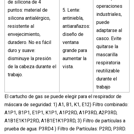
de silicona de 4
operaciones
puntos: material de
5. Lente:
industriales,
silicona antialérgico,
antiniebla,
puede
resistente al
antiarañazos:
adaptarse al
envejecimiento,
diseño de
casco. Evite
duradero. No es fácil
ventana
quitarse la
duro y suave:
grande para
mascarilla
disminuye la presión
aumentar la
respiratoria
de la cabeza durante el
vista.
reutilizable
trabajo.
durante el
trabajo
El cartucho de gas se puede elegir para el respirador de
máscara de seguridad: 1) A1, B1, K1, E12) Filtro combinado:
A1P1, B1P1, E1P1, K1P1, A1P2RD, A1P3RD, A2P3RD,
A1B1E1K1P2RD, A1B1E1K1P3RD, 3) Filtro de partículas a
prueba de agua: P3RD4 ) Filtro de Partículas: P2RD, P3RD.