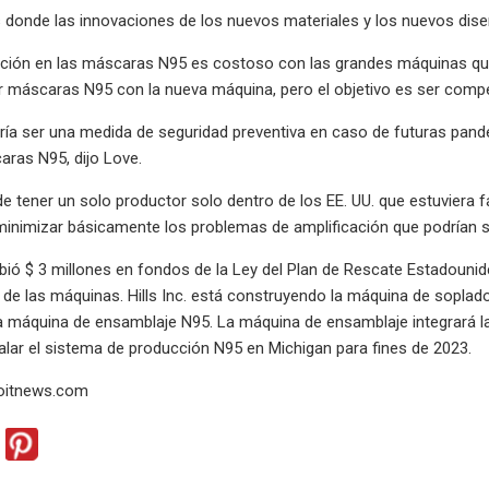
 donde las innovaciones de los nuevos materiales y los nuevos diseñ
ración en las máscaras N95 es costoso con las grandes máquinas que
r máscaras N95 con la nueva máquina, pero el objetivo es ser compet
ría ser una medida de seguridad preventiva en caso de futuras pand
ras N95, dijo Love.
de tener un solo productor solo dentro de los EE. UU. que estuviera 
inimizar básicamente los problemas de amplificación que podrían sur
ibió $ 3 millones en fondos de la Ley del Plan de Rescate Estadouni
 de las máquinas. Hills Inc. está construyendo la máquina de sopl
 máquina de ensamblaje N95. La máquina de ensamblaje integrará la
stalar el sistema de producción N95 en Michigan para fines de 2023.
oitnews.com