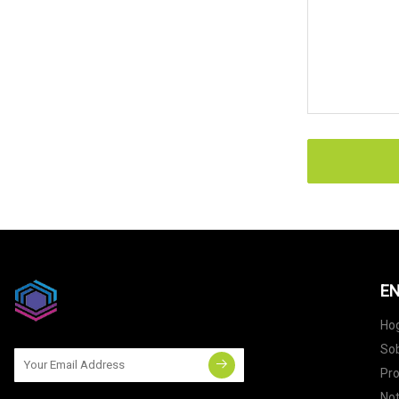
EN
Ho
Sob
Pr
Not