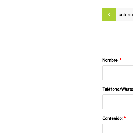
anterio
Nombre:
*
Teléfono/What
Contenido:
*