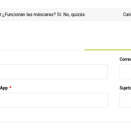
r:
¿Funcionan las máscaras? Sí. No, quizás.
Cal
segu
Correo
sApp:
*
Sujet