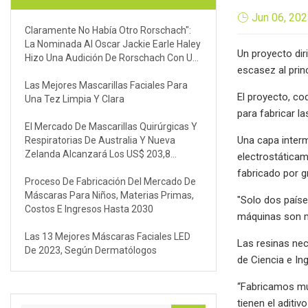
Jun 06, 20
Claramente No Había Otro Rorschach":
La Nominada Al Oscar Jackie Earle Haley
Un proyecto dir
Hizo Una Audición De Rorschach Con Un
escasez al prin
Presupuesto Reducido Con Una Máscara
De Halloween Para Watchmen De Zack
Las Mejores Mascarillas Faciales Para
El proyecto, co
Snyder
Una Tez Limpia Y Clara
para fabricar l
El Mercado De Mascarillas Quirúrgicas Y
Una capa interm
Respiratorias De Australia Y Nueva
Zelanda Alcanzará Los US$ 203,8
electrostáticam
Millones Para 2030
fabricado por g
Proceso De Fabricación Del Mercado De
Máscaras Para Niños, Materias Primas,
"Solo dos paíse
Costos E Ingresos Hasta 2030
máquinas son m
Las 13 Mejores Máscaras Faciales LED
Las resinas nec
De 2023, Según Dermatólogos
de Ciencia e In
“Fabricamos muc
tienen el aditi