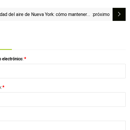
idad del aire de Nueva York: cómo mantenerse
:próximo
ro en medio de niveles de humo "peligrosos"
 electrónico:
*
o:
*