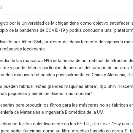
23
igido por la Universidad de Michigan tiene como objetivo satisface
cipio de la pandemia de COVID-19 y podría conducir a una "platafor
dirigido por Albert Shih, profesor del departamento de ingeniería 
as máscaras localmente.
edia de las máscaras N95 está hecha de un material de filtración de
ente y puede detener partículas de aerosol del tamaño de un virus.
randes máquinas fabricadas principalmente en China y Alemania, dijo
s pueden fabricar estas grandes máquinas ahora", dijo Shih. "Hacemos
ás pequeñas y tienen un diseño más modular".
esarias para producir los filtros para las máscaras no se fabrican e
geniería de Materiales e Ingeniería Biomédica de la UM.
hos no tejidos colectivamente en los EE. UU., dijo Love. “Hay una
vo para poder funcionar como un filtro atractivo basado en carga. S