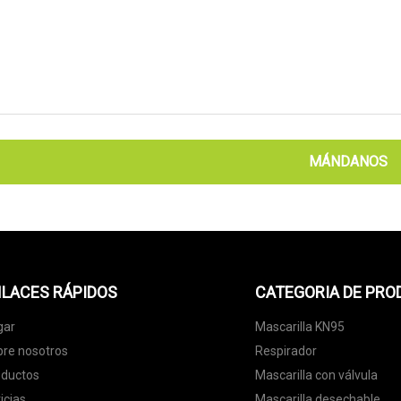
MÁNDANOS
LACES RÁPIDOS
CATEGORIA DE PR
gar
Mascarilla KN95
re nosotros
Respirador
oductos
Mascarilla con válvula
icias
Mascarilla desechable