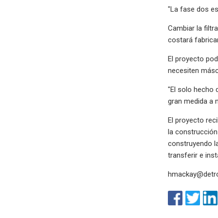
"La fase dos es
Cambiar la filt
costará fabrica
El proyecto pod
necesiten másca
"El solo hecho 
gran medida a m
El proyecto rec
la construcción
construyendo la
transferir e in
hmackay@detr