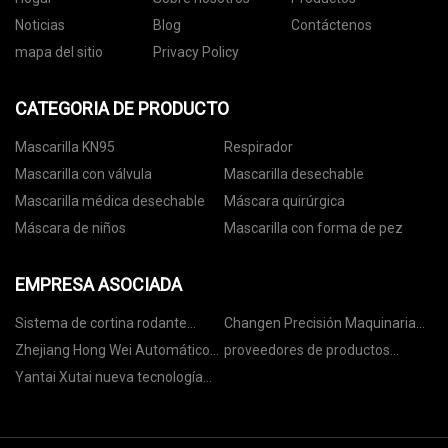
Noticias
Blog
Contáctenos
mapa del sitio
Privacy Policy
CATEGORIA DE PRODUCTO
Mascarilla KN95
Respirador
Mascarilla con válvula
Mascarilla desechable
Mascarilla médica desechable
Máscara quirúrgica
Máscara de niños
Mascarilla con forma de pez
EMPRESA ASOCIADA
Sistema de cortina rodante
Changen Precisión Maquinaria
barata
Co., Limitado
Zhejiang Hong Wei Automático
proveedores de productos
Piezas Co., Limitado.
químicos para la industria
Yantai Xutai nueva tecnología
papelera
energética Co., Ltd.