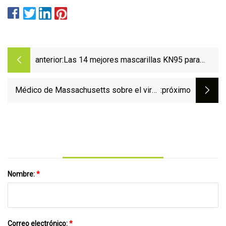
anterior:
Las 14 mejores mascarillas KN95 para
comprar ahora mismo, según las pautas de
los CDC y la FDA
Médico de Massachusetts sobre el virus
:próximo
respiratorio llamado HMPV
Nombre:
*
Correo electrónico:
*