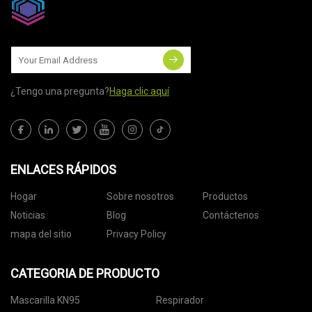
¿Tengo una pregunta?
Haga clic aquí
ENLACES RÁPIDOS
Hogar
Sobre nosotros
Productos
Noticias
Blog
Contáctenos
mapa del sitio
Privacy Policy
CATEGORIA DE PRODUCTO
Mascarilla KN95
Respirador