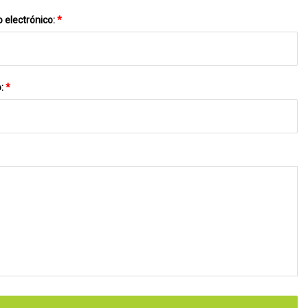
 electrónico:
*
o:
*