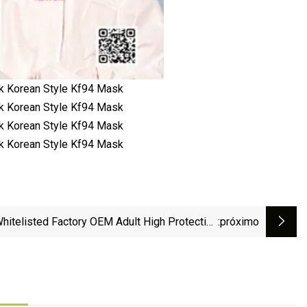
hitelisted Factory OEM Adult High Protection
:próximo
ask Corea 4 capas 3D Fish Shape Kf94 FFP2
Earloop Mascarilla