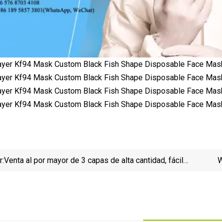
r:
Venta al por mayor de 3 capas de alta cantidad, fácil
W
de respirar, desechable, colorida, no tejida, mascarilla
Kf94m
con gancho para la oreja, mascarilla médica quirúrgica