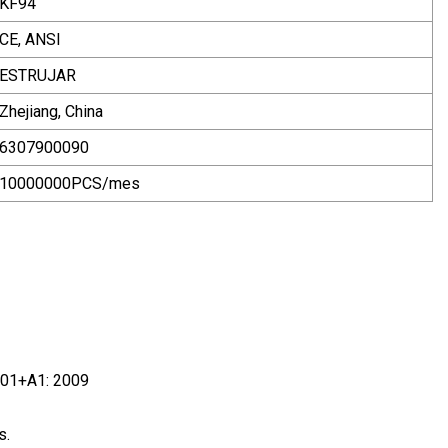
KF94
CE, ANSI
ESTRUJAR
Zhejiang, China
6307900090
10000000PCS/mes
2001+A1: 2009
s.