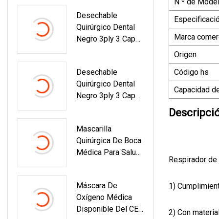
N º de Model
Desechable
Especificaci
Quirúrgico Dental
Marca comerc
Negro 3ply 3 Capas
Mascarilla Médica
Origen
TypeIIR
Desechable
Código hs
Quirúrgico Dental
Capacidad de
Negro 3ply 3 Capas
Mascarilla Médica
Descripci
TypeIIR
Mascarilla
Quirúrgica De Boca
Médica Para Salud
Respirador de 
Y Cirugía
Máscara De
1) Cumplimient
Oxígeno Médica
Disponible Del CE
2) Con materia