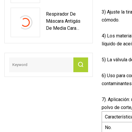
ISO FDA Del Adulto
Del Niño De La
3) Ajuste la t
Respirador De
Fábrica De China
cómodo.
Máscara Antigás
De Media Cara
Tóxico Industrial
4) Los material
Personalizado PPE
líquido de acei
Plus
5) La válvula d
6) Uso para con
contaminantes
7). Aplicación:
polvo de cort
Característi
No.